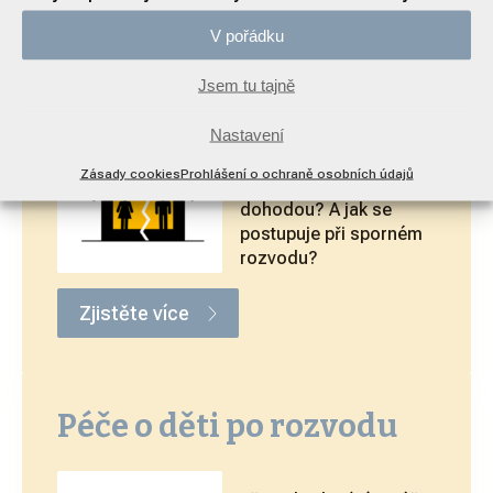
Vypořádání společného
V pořádku
jmění manželů (SJM)
Jsem tu tajně
Nastavení
Jak na vypořádání
společného jmění
Zásady cookies
Prohlášení o ochraně osobních údajů
manželů u rozvodu
dohodou? A jak se
postupuje při sporném
rozvodu?
Zjistěte více
Péče o děti po rozvodu