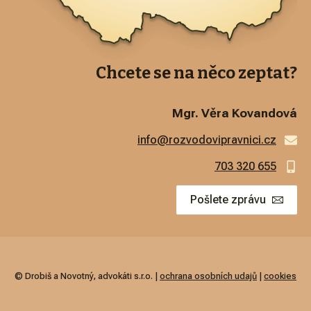
Chcete se na něco zeptat?
Mgr. Věra Kovandová
info@rozvodovipravnici.cz
703 320 655
Pošlete zprávu
© Drobiš a Novotný, advokáti s.r.o. |
ochrana osobních udajů
|
cookies