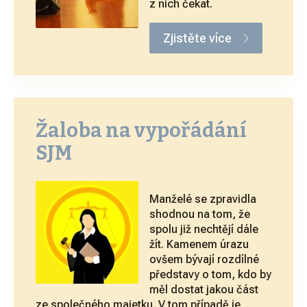
z nich čekat.
Zjistěte více
Žaloba na vypořádání
SJM
Manželé se zpravidla
shodnou na tom, že
spolu již nechtějí dále
žít. Kamenem úrazu
ovšem bývají rozdílné
představy o tom, kdo by
měl dostat jakou část
ze společného majetku. V tom případě je