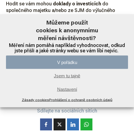
Hodit se vám mohou
doklady o investicích
do
společného majetku a/nebo ze SJM do výlučného
majetku jednoho manželů,
výpisy z účtu
,
konverzace
Můžeme použít
mezi manželi a/nebo tím třetím, který stojí za rozvratem
cookies k anonymnímu
vztahu.
měření návštěvnosti?
Ve vyhrocených řízeních může jít i o
zprávy OSPOD
,
Měření nám pomáhá například vyhodnocovat, odkud
PČR
,
znalecká
jste přišli a jaké stránky webu se vám líbí nejvíc.
zkoumání
dětí či rodičů,
posudky
týkající se hodnoty
majetku a podobně.
V pořádku
Více o sporném rozvodu manželství
Jsem tu tajně
Nastavení
Zásady cookies
Prohlášení o ochraně osobních údajů
Sdílejte na sociálních sítích