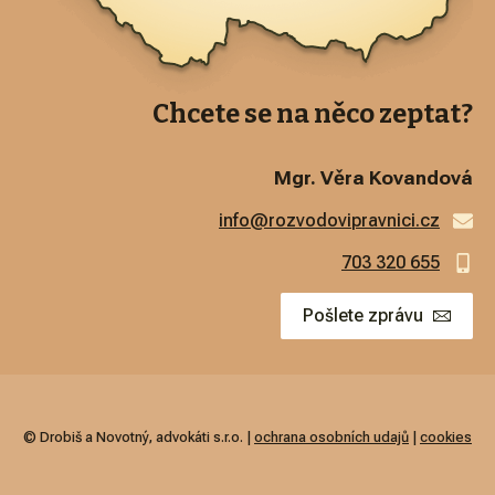
Chcete se na něco zeptat?
Mgr. Věra Kovandová
info@rozvodovipravnici.cz
703 320 655
Pošlete zprávu
© Drobiš a Novotný, advokáti s.r.o. |
ochrana osobních udajů
|
cookies