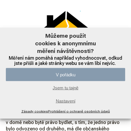
Můžeme použít
cookies k anonymnímu
měření návštěvnosti?
Měření nám pomáhá například vyhodnocovat, odkud
jste přišli a jaké stránky webu se vám líbí nejvíc.
V pořádku
Jsem tu tajně
Odvozené právo
Nastavení
při vypořádání nemovitosti
Zásady cookies
Prohlášení o ochraně osobních údajů
Pokud manželství zaniklo rozvodem, a manželé měli
v domě nebo bytě právo bydlet, s tím, že jedno právo
bylo odvozeno od druhého, má dle občanského