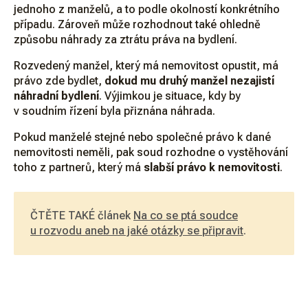
jednoho z manželů, a to podle okolností konkrétního
případu. Zároveň může rozhodnout také ohledně
způsobu náhrady za ztrátu práva na bydlení.
Rozvedený manžel, který má nemovitost opustit, má
právo zde bydlet,
dokud mu druhý manžel nezajistí
náhradní bydlení
. Výjimkou je situace, kdy by
v soudním řízení byla přiznána náhrada.
Pokud manželé stejné nebo společné právo k dané
nemovitosti neměli, pak soud rozhodne o vystěhování
toho z partnerů, který má
slabší právo k nemovitosti
.
ČTĚTE TAKÉ článek
Na co se ptá soudce
u rozvodu aneb na jaké otázky se připravit
.