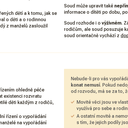
Soud může upravit také
nepřím
informace o dítěti po dobu, po
ných dětí a k tomu, jak se
al o děti a o rodinnou
Soud rozhode i o
výživném
. 
dý z manželů zasloužil
rodičům, ale soud posuzuje ka
soud orientačně vychází z
dop
Nebude-li pro vás vypořádá
konat nemusí
. Pokud nedo
 řízením ohledně péče
od rozvodu, má se za to, ž
t existenci rozvratu
Movité věci jsou ve vlast
ilé děti každým z rodičů,
využívá pro sebe a rodin
A ostatní movité a nemov
í řízení o vypořádání
s tím, že jejich podíly js
 manželé na vypořádání