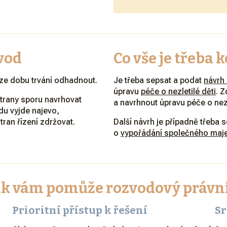
vod
Co vše je třeba
ze dobu trvání odhadnout.
Je třeba sepsat a podat
návrh
úpravu
péče o nezletilé děti
. 
trany sporu navrhovat
a navrhnout úpravu péče o nezl
du vyjde najevo,
tran řízení zdržovat.
Další návrh je případně třeba 
o
vypořádání společného maj
ak vám pomůže rozvodový právn
Prioritní přístup k řešení
Sr