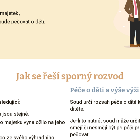
 majetek,
bude pečovat o děti.
Jak se řeší sporný rozvod
Péče o děti a výše vý
sledující
:
Soud určí rozsah péče o dítě 
dítěte.
jsou stejné.
Je-li to nutné, soud může urči
o majetku vynaložilo na jeho
smějí či nesmějí být při péči p
pečovat.
co ze svého výhradního