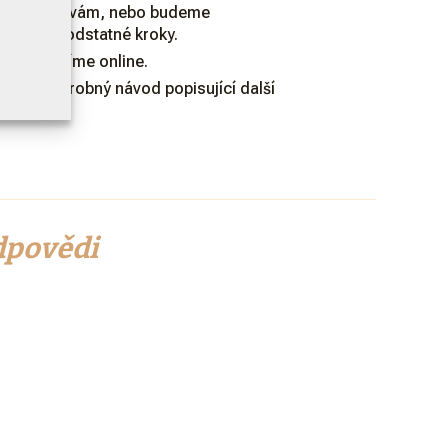
é, zavolám vám, nebo budeme
šechny podstatné kroky.
olu vyměníme online.
také podrobný návod popisující další
dpovědi