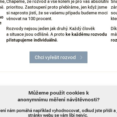
ne,
Chápeme, že rozvod a vše kolem je pro vás absolutní
Sna
ně.
prioritou. Zastoupení proto přebíráme, jen když jsme
zár
si naprosto jistí, že se vašemu případu budeme moci
so
ho
věnovat na 100 procent.
kte
e
Rozvody nejsou jeden jak druhý. Každý člověk
Dík
a situace jsou odlišné. A proto
ke každému rozvodu
mát
přistupujeme individuálně
.
ro
Chci vyřešit rozvod
Můžeme použít cookies k
anonymnímu měření návštěvnosti?
Mgr. Věra Kovandová
ení nám pomáhá například vyhodnocovat, odkud jste přišli a 
Očekávat můžete osobní přístup a komunikaci přímo s a
stránky webu se vám líbí nejvíc.