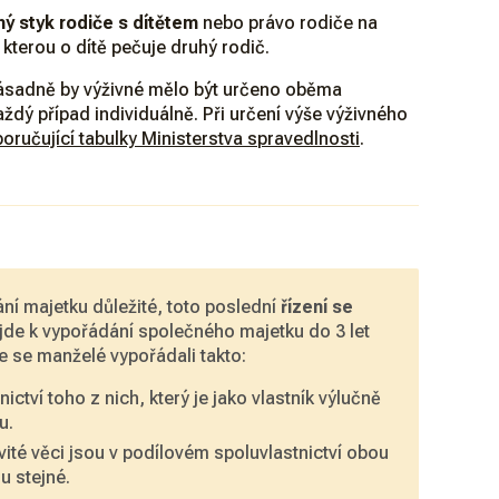
ý styk rodiče
s dítětem
nebo právo rodiče na
 kterou o dítě pečuje druhý rodič.
Zásadně by výživné mělo být určeno oběma
ždý případ individuálně. Při určení výše výživného
oručující tabulky Ministerstva spravedlnosti
.
ní majetku důležité, toto poslední
řízení se
jde k vypořádání společného majetku do 3 let
e se manželé vypořádali takto:
nictví toho z nich, který je jako vlastník výlučně
u.
ité věci jsou v podílovém spoluvlastnictví obou
ou stejné.