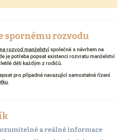
 ke spornému rozvodu
 na rozvod manželství
společně s návrhem na
Zde je potřeba popsat existenci rozvratu manželství
etilé děti každým z rodičů.
sepsat pro případné navazující samostatné řízení
etku
.
ík
ozumitelné a reálné informace