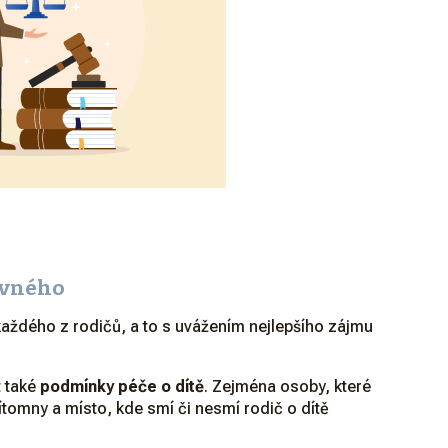
živného
každého z rodičů, a to s uvážením nejlepšího zájmu
t také
podmínky péče o dítě
. Zejména osoby, které
řítomny a místo, kde smí či nesmí rodič o dítě