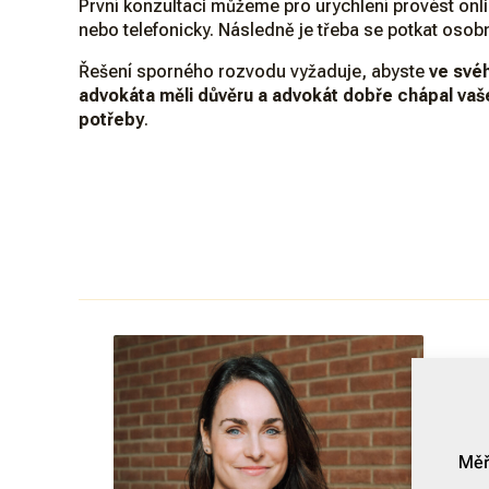
První konzultaci můžeme pro urychlení provést onli
nebo telefonicky. Následně je třeba se potkat osob
Řešení sporného rozvodu vyžaduje, abyste
ve své
advokáta měli důvěru a advokát dobře chápal vaš
potřeby
.
Měř