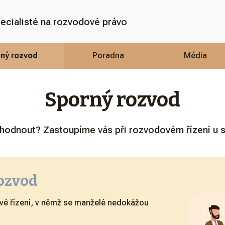
ecialisté na rozvodové právo
ný rozvod
Poradna
Média
Sporný rozvod
odnout? Zastoupíme vás při rozvodovém řízení u so
rozvod
vé řízení, v němž se manželé nedokážou